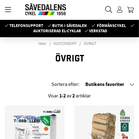
TELEFONSUPPORT
BUTIK I SÄVEDALEN
FÖRMÅNSCYKEL
AUKTORISERAD EL-CYKLAR
VERKSTAD
Hem
KOST/KROPP
ÖVRIGT
ÖVRIGT
Butikens favoriter
Sortera efter:
1-2
2
Visar
av
artiklar