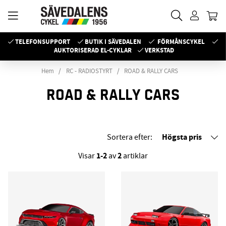
TELEFONSUPPORT
BUTIK I SÄVEDALEN
FÖRMÅNSCYKEL
AUKTORISERAD EL-CYKLAR
VERKSTAD
Hem
RC - RADIOSTYRT
ROAD & RALLY CARS
ROAD & RALLY CARS
Högsta pris
Sortera efter:
1-2
2
Visar
av
artiklar