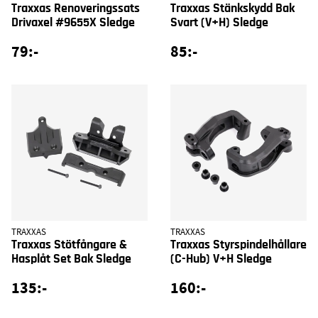
Traxxas Renoveringssats
Traxxas Stänkskydd Bak
Drivaxel #9655X Sledge
Svart (V+H) Sledge
79:-
85:-
TRAXXAS
TRAXXAS
Traxxas Stötfångare &
Traxxas Styrspindelhållare
Hasplåt Set Bak Sledge
(C-Hub) V+H Sledge
135:-
160:-