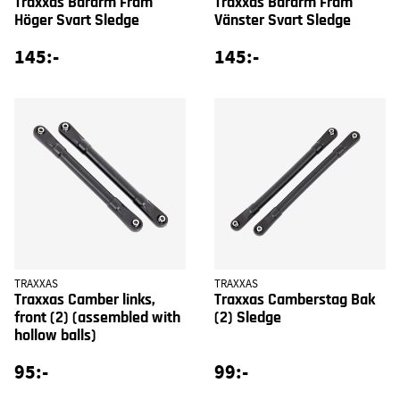
Traxxas Bärarm Fram
Traxxas Bärarm Fram
Höger Svart Sledge
Vänster Svart Sledge
145:-
145:-
TRAXXAS
TRAXXAS
Traxxas Camber links,
Traxxas Camberstag Bak
front (2) (assembled with
(2) Sledge
hollow balls)
95:-
99:-