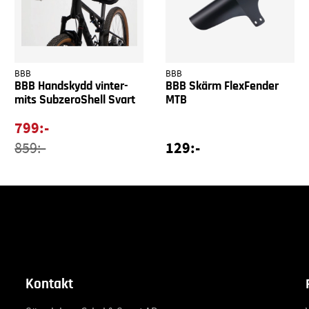
BBB
BBB
BBB Handskydd vinter-
BBB Skärm FlexFender
mits SubzeroShell Svart
MTB
799:-
129:-
859:-
Kontakt