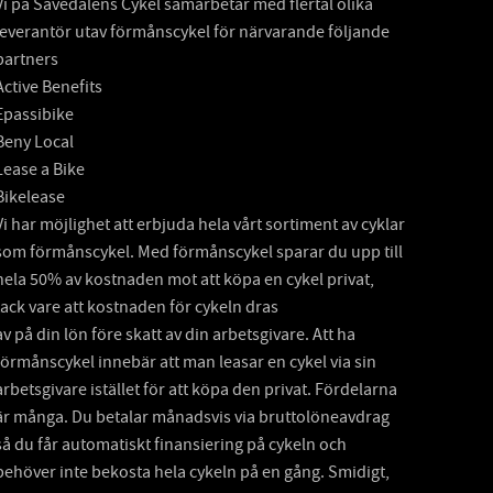
Vi på Sävedalens Cykel samarbetar med flertal olika
leverantör utav förmånscykel för närvarande följande
partners
Active Benefits
Epassibike
Beny Local
Lease a Bike
Bikelease
Vi har möjlighet att erbjuda hela vårt sortiment av cyklar
som förmånscykel. Med förmånscykel sparar du upp till
hela 50% av kostnaden mot att köpa en cykel privat,
tack vare att kostnaden för cykeln dras
av på din lön före skatt av din arbetsgivare. Att ha
förmånscykel innebär att man leasar en cykel via sin
arbetsgivare istället för att köpa den privat. Fördelarna
är många. Du betalar månadsvis via bruttolöneavdrag
så du får automatiskt finansiering på cykeln och
behöver inte bekosta hela cykeln på en gång. Smidigt,