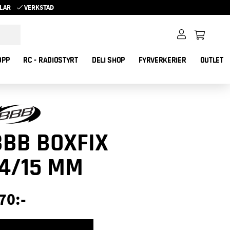
YKLAR
VERKSTAD
OPP
RC - RADIOSTYRT
DELI SHOP
FYRVERKERIER
OUTLET
BBB BOXFIX
14/15 MM
70
:-