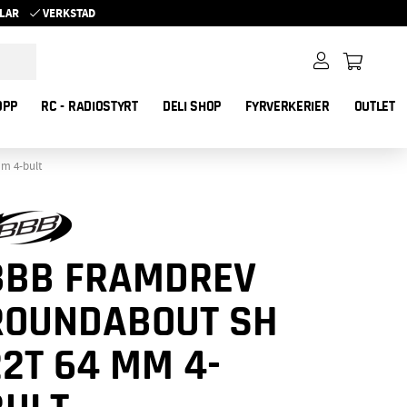
YKLAR
VERKSTAD
OPP
RC - RADIOSTYRT
DELI SHOP
FYRVERKERIER
OUTLET
m 4-bult
BBB FRAMDREV
ROUNDABOUT SH
22T 64 MM 4-