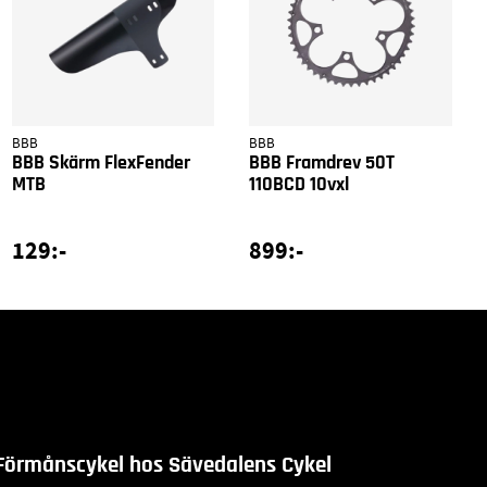
BBB
BBB
BBB Skärm FlexFender
BBB Framdrev 50T
MTB
110BCD 10vxl
129:-
899:-
Förmånscykel hos Sävedalens Cykel