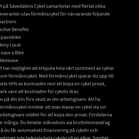
Vi på Sävedalens Cykel samarbetar med flertal olika
leverantör utav förmånscykel för närvarande följande
partners
Active Benefits
Epassibike
Beny Local
Lease a Bike
Bikelease
Vi har möjlighet att erbjuda hela vårt sortiment av cyklar
som förmånscykel. Med förmånscykel sparar du upp till
hela 50% av kostnaden mot att köpa en cykel privat,
tack vare att kostnaden för cykeln dras
av på din lön före skatt av din arbetsgivare. Att ha
förmånscykel innebär att man leasar en cykel via sin
arbetsgivare istället för att köpa den privat. Fördelarna
är många. Du betalar månadsvis via bruttolöneavdrag
så du får automatiskt finansiering på cykeln och
behöver inte bekosta hela cykeln på en gång. Smidigt,