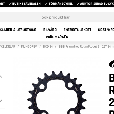
ORT
BUTIK I SÄVEDALEN
FÖRMÅNSCYKEL
AUKTORISERAD EL-C
KLÄDER & UTRUSTNING
BILVÅRD
ENERGITILLSKOTT
KOST/KR
VARUMÄRKEN
YKELDELAR
KLINGDREV
BCD 64
BBB Framdrev RoundAbout Sh 22T 64 m