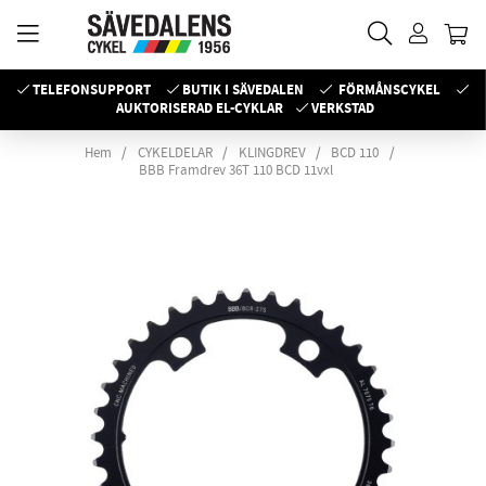
TELEFONSUPPORT
BUTIK I SÄVEDALEN
FÖRMÅNSCYKEL
AUKTORISERAD EL-CYKLAR
VERKSTAD
Hem
CYKELDELAR
KLINGDREV
BCD 110
BBB Framdrev 36T 110 BCD 11vxl