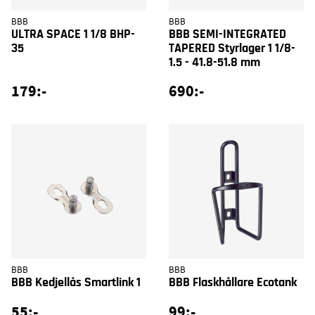
BBB
BBB
ULTRA SPACE 1 1/8 BHP-
BBB SEMI-INTEGRATED
35
TAPERED Styrlager 1 1/8-
1.5 - 41.8-51.8 mm
179:-
690:-
BBB
BBB
BBB Kedjellås Smartlink 1
BBB Flaskhållare Ecotank
55:-
99:-