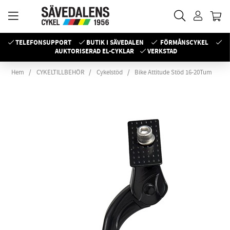
TELEFONSUPPORT
BUTIK I SÄVEDALEN
FÖRMÅNSCYKEL
AUKTORISERAD EL-CYKLAR
VERKSTAD
Hem
CYKELTILLBEHÖR
Cykelstöd
Bike Attitude Stöd 16-20Tum