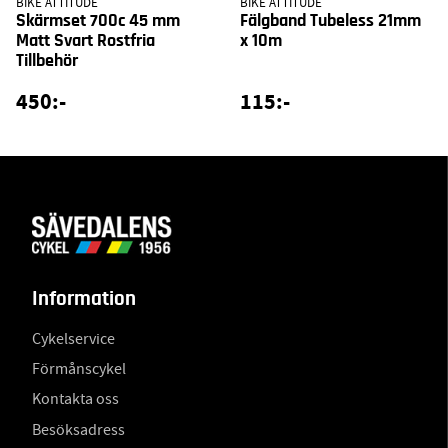
BIKE ATTITUDE
BIKE ATTITUDE
Skärmset 700c 45 mm
Fälgband Tubeless 21mm
Matt Svart Rostfria
x 10m
Tillbehör
450:-
115:-
Information
Cykelservice
Förmånscykel
Kontakta oss
Besöksadress