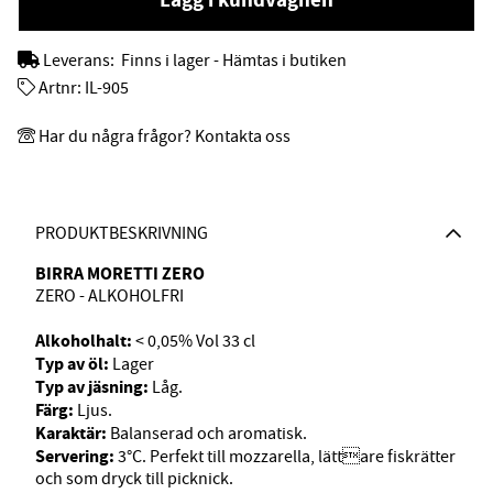
Leverans:
Finns i lager - Hämtas i butiken
Artnr:
IL-905
Har du några frågor? Kontakta oss
PRODUKTBESKRIVNING
BIRRA MORETTI ZERO
ZERO - ALKOHOLFRI
Alkoholhalt:
< 0,05% Vol 33 cl
Typ av öl:
Lager
Typ av jäsning:
Låg.
Färg:
Ljus.
Karaktär:
Balanserad och aromatisk.
Servering:
3°C. Perfekt till mozzarella, lättare fiskrätter
och som dryck till picknick.