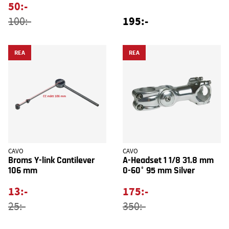
50:-
195:-
100:-
REA
REA
CAVO
CAVO
Broms Y-link Cantilever
A-Headset 1 1/8 31.8 mm
106 mm
0-60° 95 mm Silver
13:-
175:-
25:-
350:-