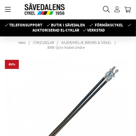
TELEFONSUPPORT
BUTIK I SÄVEDALEN
FÖRMÅNSCYKEL
AUKTORISERAD EL-CYKLAR
VERKSTAD
Hem
CYKELDELAR
VAJER/HÖLJE BROMS & VÄXEL
BMX Gyro Kabel Undre
49