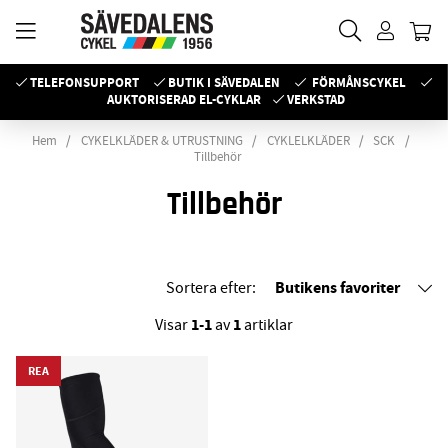
TELEFONSUPPORT
BUTIK I SÄVEDALEN
FÖRMÅNSCYKEL
AUKTORISERAD EL-CYKLAR
VERKSTAD
Hem
CYKELKLÄDER & UTRUSTNING
CYKLELKLÄDER
SCK
Tillbehör
Tillbehör
Butikens favoriter
Sortera efter:
1-1
1
Visar
av
artiklar
REA