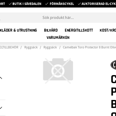
ORT
BUTIK I SÄVEDALEN
FÖRMÅNSCYKEL
AUKTORISERAD EL-C
KLÄDER & UTRUSTNING
BILVÅRD
ENERGITILLSKOTT
KOST/KR
VARUMÄRKEN
ELTILLBEHÖR
Ryggsäck
Ryggsäck
Camelbak Toro Protector 8 Burnt Oli