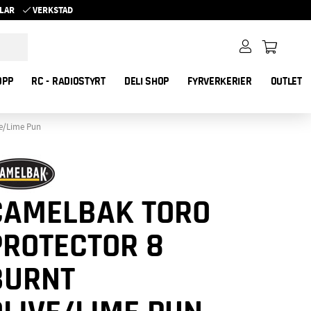
YKLAR
VERKSTAD
OPP
RC - RADIOSTYRT
DELI SHOP
FYRVERKERIER
OUTLET
ve/Lime Pun
CAMELBAK TORO
PROTECTOR 8
BURNT