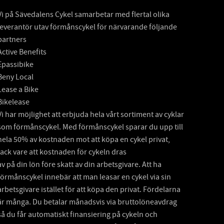
Vi på Sävedalens Cykel samarbetar med flertal olika
leverantör utav förmånscykel för närvarande följande
partners
Active Benefits
Epassibike
Beny Local
Lease a Bike
Bikelease
Vi har möjlighet att erbjuda hela vårt sortiment av cyklar
som förmånscykel. Med förmånscykel sparar du upp till
hela 50% av kostnaden mot att köpa en cykel privat,
tack vare att kostnaden för cykeln dras
av på din lön före skatt av din arbetsgivare. Att ha
förmånscykel innebär att man leasar en cykel via sin
arbetsgivare istället för att köpa den privat. Fördelarna
är många. Du betalar månadsvis via bruttolöneavdrag
så du får automatiskt finansiering på cykeln och