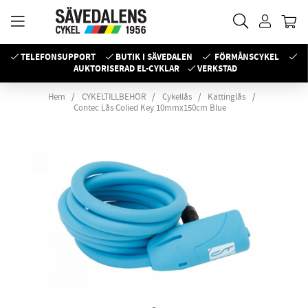
TELEFONSUPPORT
BUTIK I SÄVEDALEN
FÖRMÅNSCYKEL
AUKTORISERAD EL-CYKLAR
VERKSTAD
Hem
CYKELTILLBEHÖR
Cykellås
Kättinglås
Contec Lås Colied Key 10mmx150cm Blue