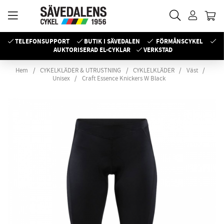
TELEFONSUPPORT
BUTIK I SÄVEDALEN
FÖRMÅNSCYKEL
AUKTORISERAD EL-CYKLAR
VERKSTAD
Hem
CYKELKLÄDER & UTRUSTNING
CYKLELKLÄDER
Väst
Unisex
Craft Essence Knickers W Black