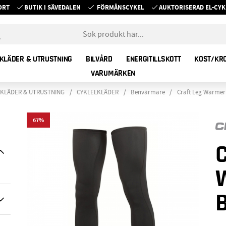
ORT
BUTIK I SÄVEDALEN
FÖRMÅNSCYKEL
AUKTORISERAD EL-C
KLÄDER & UTRUSTNING
BILVÅRD
ENERGITILLSKOTT
KOST/KR
VARUMÄRKEN
LKLÄDER & UTRUSTNING
CYKLELKLÄDER
Benvärmare
Craft Leg Warmer
67