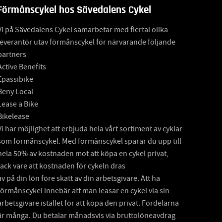
Förmånscykel hos Sävedalens Cykel
Vi på Sävedalens Cykel samarbetar med flertal olika
leverantör utav förmånscykel för närvarande följande
partners
Active Benefits
Epassibike
Beny Local
Lease a Bike
Bikelease
Vi har möjlighet att erbjuda hela vårt sortiment av cyklar
som förmånscykel. Med förmånscykel sparar du upp till
hela 50% av kostnaden mot att köpa en cykel privat,
tack vare att kostnaden för cykeln dras
av på din lön före skatt av din arbetsgivare. Att ha
förmånscykel innebär att man leasar en cykel via sin
arbetsgivare istället för att köpa den privat. Fördelarna
är många. Du betalar månadsvis via bruttolöneavdrag