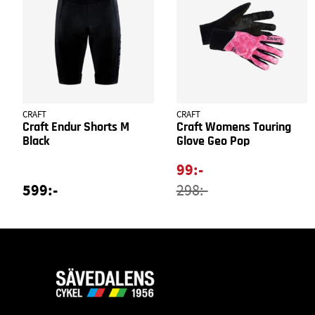
CRAFT
CRAFT
Craft Endur Shorts M
Craft Womens Touring
Black
Glove Geo Pop
99:-
599:-
298:-