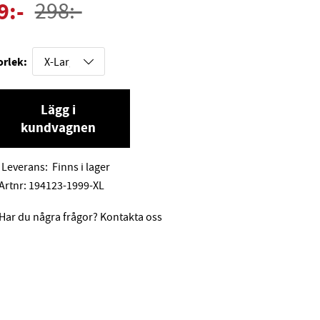
9
:-
298
:-
orlek:
Lägg i
kundvagnen
Leverans:
Finns i lager
Artnr:
194123-1999-XL
Har du några frågor? Kontakta oss