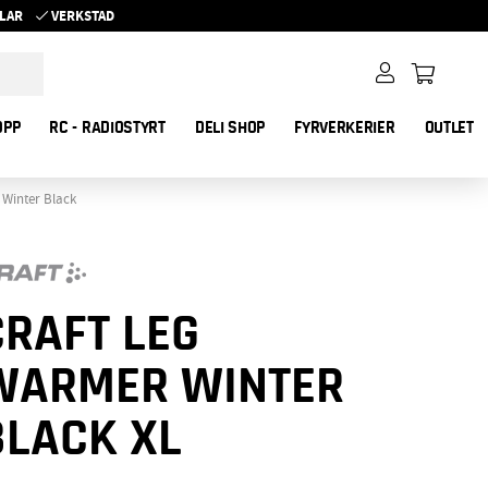
YKLAR
VERKSTAD
OPP
RC - RADIOSTYRT
DELI SHOP
FYRVERKERIER
OUTLET
 Winter Black
CRAFT LEG
WARMER WINTER
BLACK XL