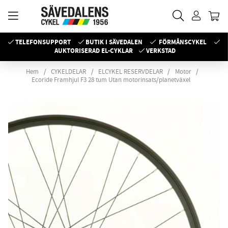
TELEFONSUPPORT
BUTIK I SÄVEDALEN
FÖRMÅNSCYKEL
AUKTORISERAD EL-CYKLAR
VERKSTAD
Hem
CYKELDELAR
ELCYKEL RESERVDELAR
Motor
Ecoride Framhjul F3 28 tum Utan motorinsats/planetväxel