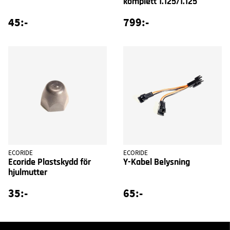
komplett 1.125/1.125
45:-
799:-
ECORIDE
ECORIDE
Ecoride Plastskydd för
Y-Kabel Belysning
hjulmutter
35:-
65:-