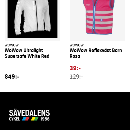
WOWOW
WOWOW
WoWow Ultralight
WoWow Reflexväst Barn
Supersafe White Red
Rosa
39:-
849:-
129:-