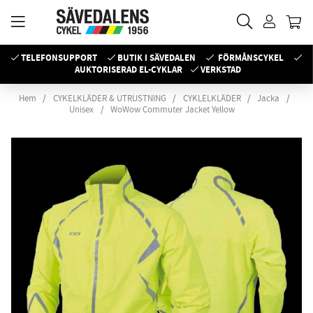
TELEFONSUPPORT
BUTIK I SÄVEDALEN
FÖRMÅNSCYKEL
AUKTORISERAD EL-CYKLAR
VERKSTAD
Hem
CYKELKLÄDER & UTRUSTNING
CYKLELKLÄDER
Jacka
Unisex
WoWow Commuter Jacket Yellow