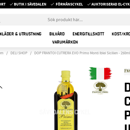
ORT
BUTIK I SÄVEDALEN
FÖRMÅNSCYKEL
AUKTORISERAD EL-C
KLÄDER & UTRUSTNING
BILVÅRD
ENERGITILLSKOTT
KOST/KR
VARUMÄRKEN
em
DELI SHOP
DOP FRANTOI CUTRERA EVO Primo Monti Iblei Sicilien - 250ml
I