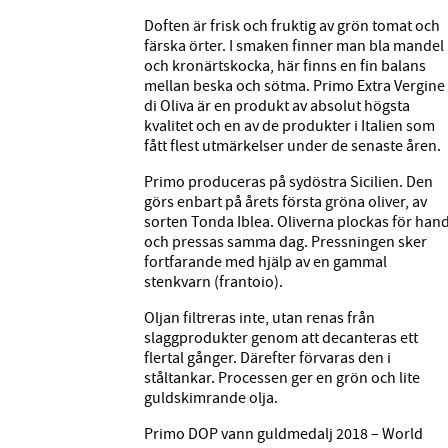
Doften är frisk och fruktig av grön tomat och
färska örter. I smaken finner man bla mandel
och kronärtskocka, här finns en fin balans
mellan beska och sötma. Primo Extra Vergine
di Oliva är en produkt av absolut högsta
kvalitet och en av de produkter i Italien som
fått flest utmärkelser under de senaste åren.
Primo produceras på sydöstra Sicilien. Den
görs enbart på årets första gröna oliver, av
sorten Tonda Iblea. Oliverna plockas för han
och pressas samma dag. Pressningen sker
fortfarande med hjälp av en gammal
stenkvarn (frantoio).
Oljan filtreras inte, utan renas från
slaggprodukter genom att decanteras ett
flertal gånger. ­Därefter förvaras den i
ståltankar. Processen ger en grön och lite
guldskimrande olja.
Primo DOP vann guldmedalj 2018 – World