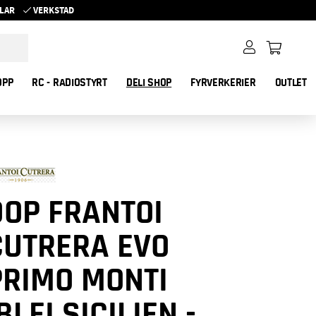
YKLAR
VERKSTAD
OPP
RC - RADIOSTYRT
DELI SHOP
FYRVERKERIER
OUTLET
DOP FRANTOI
CUTRERA EVO
PRIMO MONTI
BLEI SICILIEN -