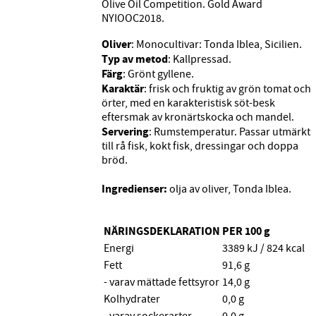
Olive Oil Competition. Gold Award
NYIOOC2018.
Oliver
: Monocultivar: Tonda Iblea, Sicilien.
Typ av metod
: Kallpressad.
Färg
: Grönt gyllene.
Karaktär
: frisk och fruktig av grön tomat och
örter, med en karakteristisk söt-besk
eftersmak av kronärtskocka och mandel.
Servering
: Rumstemperatur. Passar utmärkt
till rå fisk, kokt fisk, dressingar och doppa
bröd.
Ingredienser:
olja av oliver, Tonda Iblea.
NÄRINGSDEKLARATION PER 100 g
Energi
3389 kJ / 824 kcal
Fett
91,6 g
- varav mättade fettsyror
14,0 g
Kolhydrater
0,0 g