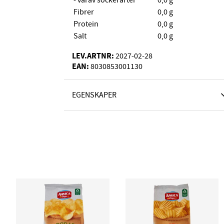
- varav sockerarter
0,0 g
Fibrer
0,0 g
Protein
0,0 g
Salt
0,0 g
LEV.ARTNR:
2027-02-28
EAN:
8030853001130
EGENSKAPER