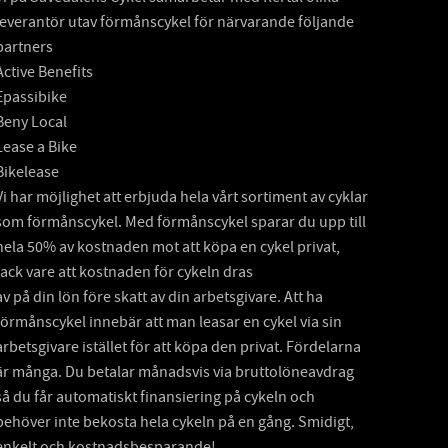
leverantör utav förmånscykel för närvarande följande
partners
Active Benefits
Epassibike
Beny Local
Lease a Bike
Bikelease
Vi har möjlighet att erbjuda hela vårt sortiment av cyklar
som förmånscykel. Med förmånscykel sparar du upp till
hela 50% av kostnaden mot att köpa en cykel privat,
tack vare att kostnaden för cykeln dras
av på din lön före skatt av din arbetsgivare. Att ha
förmånscykel innebär att man leasar en cykel via sin
arbetsgivare istället för att köpa den privat. Fördelarna
är många. Du betalar månadsvis via bruttolöneavdrag
så du får automatiskt finansiering på cykeln och
behöver inte bekosta hela cykeln på en gång. Smidigt,
enkelt och kostnadsbesparande!