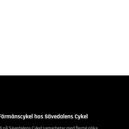
Förmånscykel hos Sävedalens Cykel
Vi på Sävedalens Cykel samarbetar med flertal olika