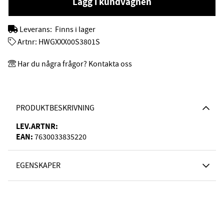
Lägg i kundvagnen
Leverans:
Finns i lager
Artnr:
HWGXXX00S3801S
Har du några frågor? Kontakta oss
PRODUKTBESKRIVNING
LEV.ARTNR:
EAN:
7630033835220
EGENSKAPER