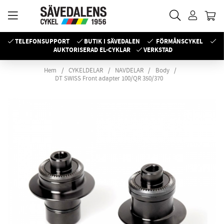
TELEFONSUPPORT
BUTIK I SÄVEDALEN
FÖRMÅNSCYKEL
AUKTORISERAD EL-CYKLAR
VERKSTAD
Hem
CYKELDELAR
NAVDELAR
Body
DT SWISS Front adapter 100/QR 350/370