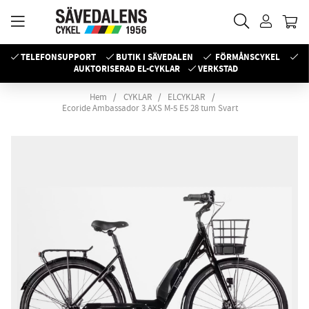
TELEFONSUPPORT
BUTIK I SÄVEDALEN
FÖRMÅNSCYKEL
AUKTORISERAD EL-CYKLAR
VERKSTAD
Hem
CYKLAR
ELCYKLAR
Ecoride Ambassador 3 AXS M-5 E5 28 tum Svart