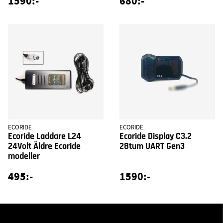
1590:-
680:-
ECORIDE
ECORIDE
Ecoride Laddare L24
Ecoride Display C3.2
24Volt Äldre Ecoride
28tum UART Gen3
modeller
495:-
1590:-