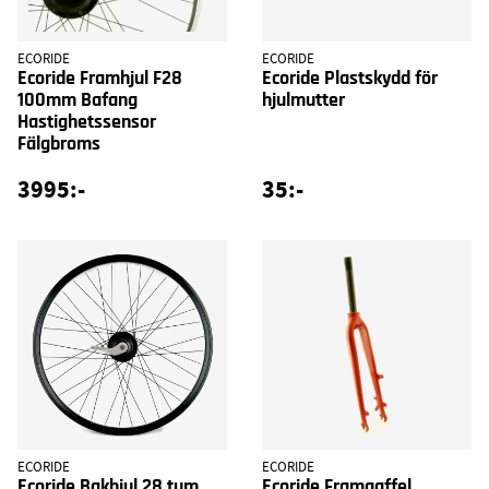
ECORIDE
ECORIDE
Ecoride Framhjul F28
Ecoride Plastskydd för
100mm Bafang
hjulmutter
Hastighetssensor
Fälgbroms
3995:-
35:-
ECORIDE
ECORIDE
Ecoride Bakhjul 28 tum
Ecoride Framgaffel