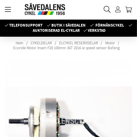
TELEFONSUPPORT
BUTIK I SÄVEDALEN
FÖRMÅNSCYKEL
AUKTORISERAD EL-CYKLAR
VERKSTAD
Hem
CYKELDELAR
ELCYKEL RESERVDELAR
Motor
Ecoride Motor Insert F28 100mm 36T 2016 w speed sensor Bafang