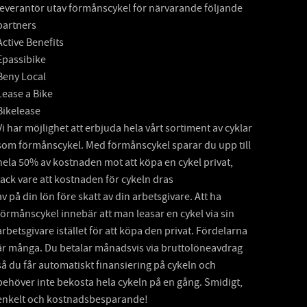
leverantör utav förmånscykel för närvarande följande
partners
Active Benefits
Epassibike
Beny Local
Lease a Bike
Bikelease
Vi har möjlighet att erbjuda hela vårt sortiment av cyklar
som förmånscykel. Med förmånscykel sparar du upp till
hela 50% av kostnaden mot att köpa en cykel privat,
tack vare att kostnaden för cykeln dras
av på din lön före skatt av din arbetsgivare. Att ha
förmånscykel innebär att man leasar en cykel via sin
arbetsgivare istället för att köpa den privat. Fördelarna
är många. Du betalar månadsvis via bruttolöneavdrag
så du får automatiskt finansiering på cykeln och
behöver inte bekosta hela cykeln på en gång. Smidigt,
enkelt och kostnadsbesparande!