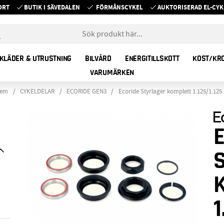
ORT
BUTIK I SÄVEDALEN
FÖRMÅNSCYKEL
AUKTORISERAD EL-C
KLÄDER & UTRUSTNING
BILVÅRD
ENERGITILLSKOTT
KOST/KR
VARUMÄRKEN
em
CYKELDELAR
ECORIDE GEN3
Ecoride Styrlager komplett 1.125/1.125
1