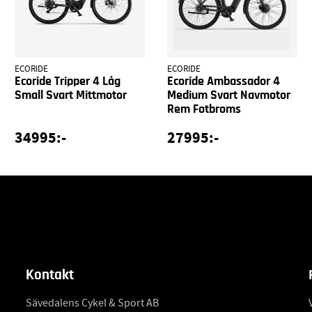
ECORIDE
ECORIDE
Ecoride Tripper 4 Låg
Ecoride Ambassador 4
Small Svart Mittmotor
Medium Svart Navmotor
Rem Fotbroms
34995:-
27995:-
Kontakt
Sävedalens Cykel & Sport AB