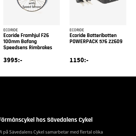
ECORIDE
ECORIDE
Ecoride Framhjul F26
Ecoride Batteribotten
100mm Bafang
POWERPACK 576 ZZ609
Speedsens Rimbrakes
3995:-
1150:-
Förmånscykel hos Sävedalens Cykel
Vi på Sävedalens Cykel samarbetar med flertal olika