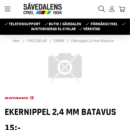
TELEFONSUPPORT
BUTIK I SÄVEDALEN
FÖRMÅNSCYKEL
AUKTORISERAD EL-CYKLAR
VERKSTAD
Hem
CYKELDELAR
EKRAR
Ekernippel 2,4 mm Batavus
EKERNIPPEL 2,4 MM BATAVUS
15
:-