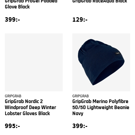
GripGrab ProGel Padded
GripGrab RaceAqua Black
Glove Black
399:-
129:-
GRIPGRAB
GRIPGRAB
GripGrab Nordic 2
GripGrab Merino Polyfibre
Windproof Deep Winter
50/50 Lightweight Beanie
Lobster Gloves Black
Navy
995:-
399:-