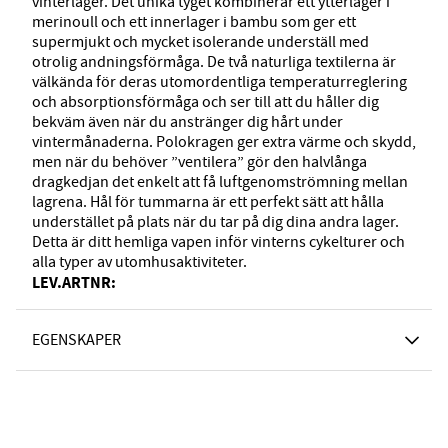
vinterlager. Det unika tyget kombinerar ett ytterlager i
merinoull och ett innerlager i bambu som ger ett
supermjukt och mycket isolerande underställ med
otrolig andningsförmåga. De två naturliga textilerna är
välkända för deras utomordentliga temperaturreglering
och absorptionsförmåga och ser till att du håller dig
bekväm även när du anstränger dig hårt under
vintermånaderna. Polokragen ger extra värme och skydd,
men när du behöver ”ventilera” gör den halvlånga
dragkedjan det enkelt att få luftgenomströmning mellan
lagrena. Hål för tummarna är ett perfekt sätt att hålla
understället på plats när du tar på dig dina andra lager.
Detta är ditt hemliga vapen inför vinterns cykelturer och
alla typer av utomhusaktiviteter.
LEV.ARTNR:
EGENSKAPER