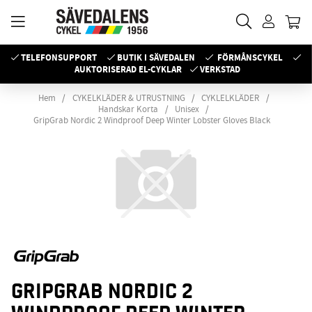
TELEFONSUPPORT
BUTIK I SÄVEDALEN
FÖRMÅNSCYKEL
AUKTORISERAD EL-CYKLAR
VERKSTAD
Hem
CYKELKLÄDER & UTRUSTNING
CYKLELKLÄDER
Handskar Korta
Unisex
GripGrab Nordic 2 Windproof Deep Winter Lobster Gloves Black
GRIPGRAB NORDIC 2