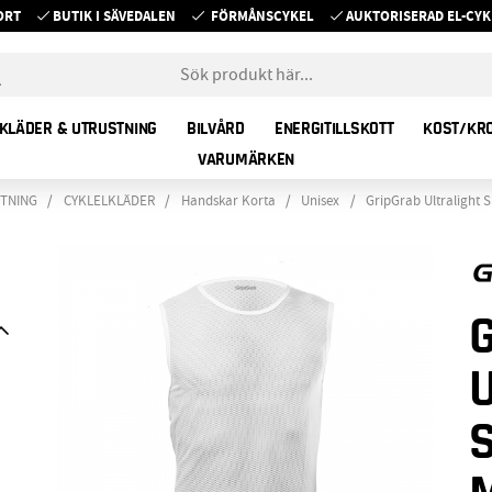
ORT
BUTIK I SÄVEDALEN
FÖRMÅNSCYKEL
AUKTORISERAD EL-C
KLÄDER & UTRUSTNING
BILVÅRD
ENERGITILLSKOTT
KOST/KR
VARUMÄRKEN
STNING
CYKLELKLÄDER
Handskar Korta
Unisex
GripGrab Ultralight S