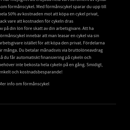
som förmånscykel. Med förmånscykel sparar du upp till
hela 50% av kostnaden mot att köpa en cykel privat,
tack vare att kostnaden för cykeln dras
av på din lön före skatt av din arbetsgivare. Att ha
förmånscykel innebär att man leasar en cykel via sin
arbetsgivare istället för att köpa den privat. Fördelarna
är många. Du betalar månadsvis via bruttolöneavdrag
så du får automatiskt finansiering på cykeln och
behöver inte bekosta hela cykeln på en gång. Smidigt,
enkelt och kostnadsbesparande!
Mer info om förmånscykel