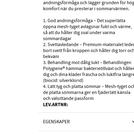
andningsförmåga och lägger grunden för hö
komfort när du presterar i sommarvärmen.
1. God andningsförmåga – Det superlätta
öppna mesh-tyget avlägsnar fukt och värme,
så att du håller dig sval under varma
sommardagar
2. Svettavledande – Premium-materialet lede
bort svett från kroppen och håller dig torr oc
bekväm
3. Behandling mot dålig lukt – Behandlingen
Polygiene® hämmar bakterietillväxt och hålle
dig och dina kläder fräscha och luktfria längr
(biocid: silverklorid)
4. Lätt tyg och platta sömmar – Mesh-tyget oc
de platta sömmarna ger en fjäderlätt känsla
och välsittande passform
LEV.ARTNR:
EGENSKAPER