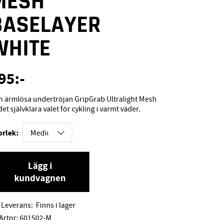
MESH
BASELAYER
WHITE
95
:-
 ärmlösa undertröjan GripGrab Ultralight Mesh
det självklara valet för cykling i varmt väder.
orlek:
Lägg i
kundvagnen
Leverans:
Finns i lager
Artnr:
601502-M