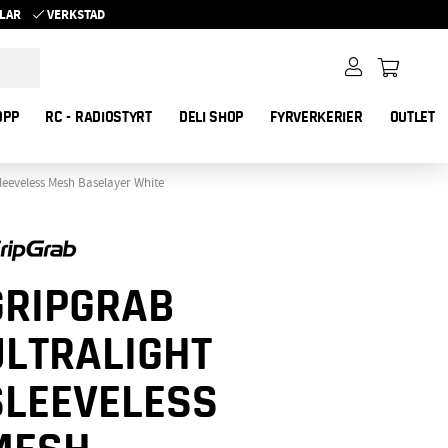
YKLAR
VERKSTAD
OPP
RC - RADIOSTYRT
DELI SHOP
FYRVERKERIER
OUTLET
leeveless Mesh Baselayer White
GRIPGRAB
ULTRALIGHT
SLEEVELESS