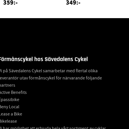
359:-
349:-
Förmånscykel hos Sävedalens Cykel
Vi på Sävedalens Cykel samarbetar med flertal olika
leverantör utav förmånscykel för närvarande följande
partners
Active Benefits
Epassibike
Beny Local
Lease a Bike
Bikelease
Vi har möjlighet att erbjuda hela vårt sortiment av cyklar