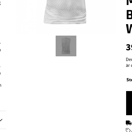
g
r
3
h
Den
är 
r
e
St
h