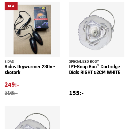
REA
SIDAS
SPECIALIZED BODY
Sidas Drywarmer 230v -
IP1-Snap Boa® Cartridge
skotork
Dials RIGHT 52CM WHITE
249:-
155:-
395:-