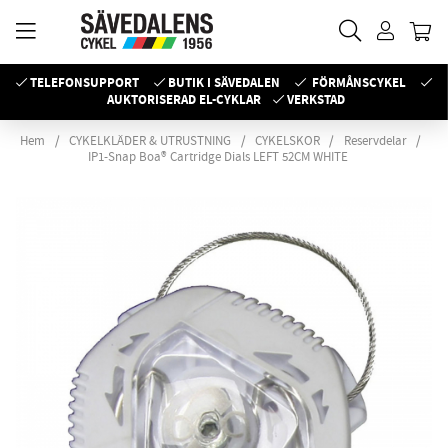
TELEFONSUPPORT
BUTIK I SÄVEDALEN
FÖRMÅNSCYKEL
AUKTORISERAD EL-CYKLAR
VERKSTAD
Hem
CYKELKLÄDER & UTRUSTNING
CYKELSKOR
Reservdelar
IP1-Snap Boa® Cartridge Dials LEFT 52CM WHITE