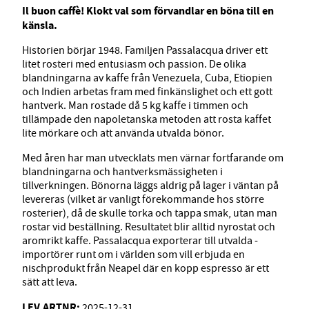
Il buon caffè! Klokt val som förvandlar en böna till en
känsla.
Historien börjar 1948. Familjen Passalacqua driver ett
litet rosteri med entusiasm och passion. De olika
blandningarna av kaffe från Venezuela, Cuba, Etiopien
och Indien arbetas fram med finkänslighet och ett gott
hantverk. Man rostade då 5 kg kaffe i timmen och
tillämpade den napoletanska metoden att rosta kaffet
lite mörkare och att använda utvalda bönor.
Med åren har man utvecklats men värnar fortfarande om
blandningarna och hantverksmässigheten i
tillverkningen. Bönorna läggs aldrig på lager i väntan på
levereras (vilket är vanligt förekommande hos större
rosterier), då de skulle torka och tappa smak, utan man
rostar vid beställning. Resultatet blir alltid nyrostat och
aromrikt kaffe. Passalacqua exporterar till utvalda ­
importörer runt om i världen som vill erbjuda en
nischprodukt från Neapel där en kopp espresso är ett
sätt att leva.
LEV.ARTNR:
2025-12-31