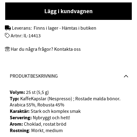
Lägg i kundvagnen
Leverans:
Finns i lager - Hämtas i butiken
Artnr:
IL-14413
Har du några frågor? Kontakta oss
PRODUKTBESKRIVNING
Volym:
25 st (5,5 g)
Typ:
KaffeKapslar (Nespresso) ; Rostade malda bönor.
Arabica 55%, Robusta 45%
Karaktär:
Stark och komplex smak
Servering:
Nybryggt och hett!
Arom:
Choklad, rostat bröd
Rostning
: Mörkt, medium