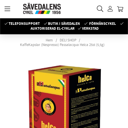
TELEFONSUPPORT
BUTIK I SÄVEDALEN
FÖRMÅNSCYKEL
AUKTORISERAD EL-CYKLAR
VERKSTAD
Hem
DELI SHOP
KaffeKapslar (Nespresso) Passalacqua Helca 25st (5,5g)