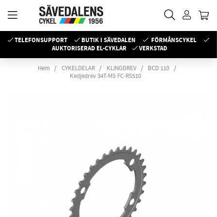
TELEFONSUPPORT
BUTIK I SÄVEDALEN
FÖRMÅNSCYKEL
AUKTORISERAD EL-CYKLAR
VERKSTAD
Hem
CYKELDELAR
KLINGDREV
BCD 110
Kedjedrev 34T-MS FC-RS510