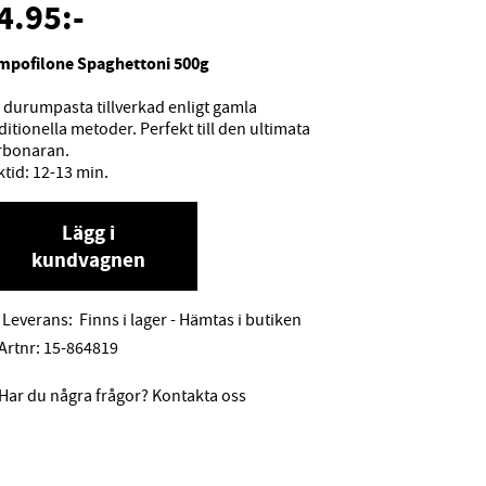
4.95
:-
mpofilone Spaghettoni 500g
 durumpasta tillverkad enligt gamla
ditionella metoder. Perfekt till den ultimata
rbonaran.
tid: 12-13 min.
Lägg i
kundvagnen
Leverans:
Finns i lager - Hämtas i butiken
Artnr:
15-864819
Har du några frågor? Kontakta oss