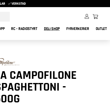
YKLAR
VERKSTAD
OPP
RC - RADIOSTYRT
DELI SHOP
FYRVERKERIER
OUTLET
LA CAMPOFILONE
SPAGHETTONI -
500G