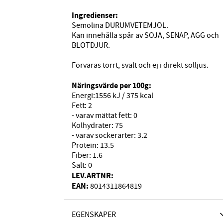
Ingredienser:
Semolina DURUMVETEMJÖL.
Kan innehålla spår av SOJA, SENAP, ÄGG och
BLÖTDJUR.
Förvaras torrt, svalt och ej i direkt solljus.
Näringsvärde per 100g:
Energi:1556 kJ / 375 kcal
Fett: 2
- varav mättat fett: 0
Kolhydrater: 75
- varav sockerarter: 3.2
Protein: 13.5
Fiber: 1.6
Salt: 0
LEV.ARTNR:
EAN:
8014311864819
EGENSKAPER