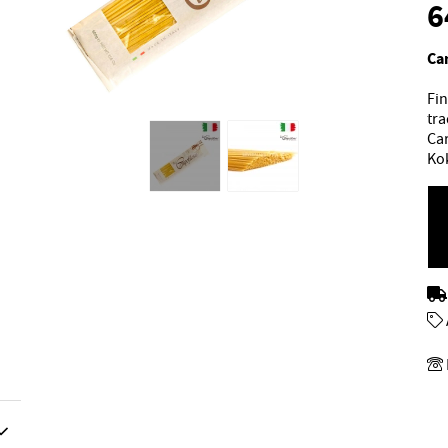
6
Ca
Fin
tra
Ca
Kok