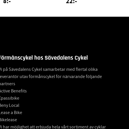
8:-
22:-
Förmånscykel hos Sävedalens Cykel
Vi på Sävedalens Cykel samarbetar med flertal olika
leverantör utav förmånscykel för närvarande följande
partners
Active Benefits
Epassibike
Beny Local
Lease a Bike
Bikelease
Vi har möjlighet att erbjuda hela vårt sortiment av cyklar