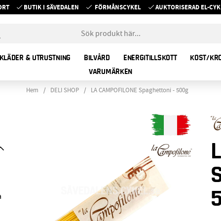
ORT
BUTIK I SÄVEDALEN
FÖRMÅNSCYKEL
AUKTORISERAD EL-C
KLÄDER & UTRUSTNING
BILVÅRD
ENERGITILLSKOTT
KOST/KR
VARUMÄRKEN
Hem
DELI SHOP
LA CAMPOFILONE Spaghettoni - 500g
a