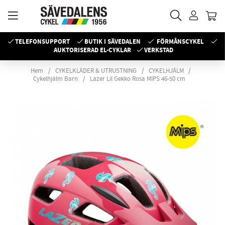
TELEFONSUPPORT
BUTIK I SÄVEDALEN
FÖRMÅNSCYKEL
AUKTORISERAD EL-CYKLAR
VERKSTAD
Hem
CYKELKLÄDER & UTRUSTNING
CYKELHJÄLM
Cykelhjälm Barn
Lazer Lil Gekko Rosa MIPS 46-50 cm