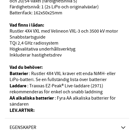
och 20/54-växel (färdighetsnivå 5)
Färdighetsnivå: 1 (2s LiPo och originalväxlar)
Batterifack: 162x50x25mm
Vad finns i lådan:
Rustler 4X4 VXL med Velineon VXL-3 och 3500 kV motor
Snabbstartsguide
TQi 2,4 GHz radiosystem
Högkvalitativa underhållsverktyg
Inkluderar hastighetsdrev
Vad du behöver:
Batterier
: Rustler 4X4 VXL kräver ett enda NiMH- eller
LiPo-batteri. Se en fullständig lista över batterier
Laddare
: Traxxas EZ-Peak® Live-laddare (2971)
rekommenderas för enkel och snabb laddning
AA alkaliska batterier
: Fyra AA alkaliska batterier för
sändaren
LEV.ARTNR:
EGENSKAPER