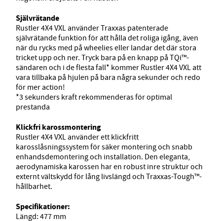
Självrätande
Rustler 4X4 VXL använder Traxxas patenterade
självrätande funktion för att hålla det roliga igång, även
när du rycks med på wheelies eller landar det där stora
tricket upp och ner. Tryck bara på en knapp på TQi™-
sändaren och i de flesta fall* kommer Rustler 4X4 VXL att
vara tillbaka på hjulen på bara några sekunder och redo
för mer action!
*3 sekunders kraft rekommenderas för optimal
prestanda
Klickfri karossmontering
Rustler 4X4 VXL använder ett klickfritt
karosslåsningssystem för säker montering och snabb
enhandsdemontering och installation. Den eleganta,
aerodynamiska karossen har en robust inre struktur och
externt vältskydd för lång livslängd och Traxxas-Tough™-
hållbarhet.
Specifikationer:
Längd: 477 mm