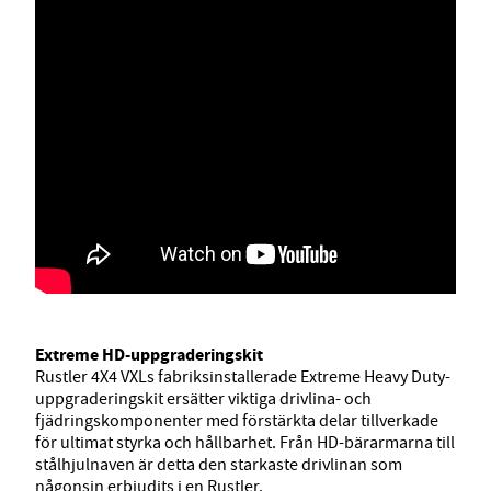
Extreme HD-uppgraderingskit
Rustler 4X4 VXLs fabriksinstallerade Extreme Heavy Duty-
uppgraderingskit ersätter viktiga drivlina- och
fjädringskomponenter med förstärkta delar tillverkade
för ultimat styrka och hållbarhet. Från HD-bärarmarna till
stålhjulnaven är detta den starkaste drivlinan som
någonsin erbjudits i en Rustler.