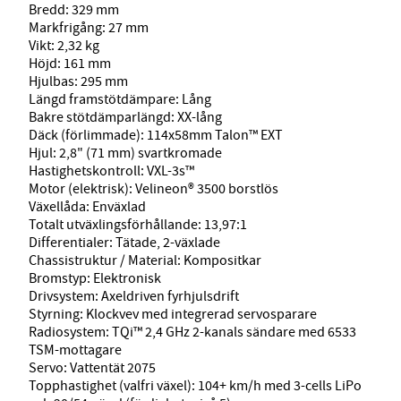
Bredd: 329 mm
Markfrigång: 27 mm
Vikt: 2,32 kg
Höjd: 161 mm
Hjulbas: 295 mm
Längd framstötdämpare: Lång
Bakre stötdämparlängd: XX-lång
Däck (förlimmade): 114x58mm Talon™ EXT
Hjul: 2,8" (71 mm) svartkromade
Hastighetskontroll: VXL-3s™
Motor (elektrisk): Velineon® 3500 borstlös
Växellåda: Enväxlad
Totalt utväxlingsförhållande: 13,97:1
Differentialer: Tätade, 2-växlade
Chassistruktur / Material: Kompositkar
Bromstyp: Elektronisk
Drivsystem: Axeldriven fyrhjulsdrift
Styrning: Klockvev med integrerad servosparare
Radiosystem: TQi™ 2,4 GHz 2-kanals sändare med 6533
TSM-mottagare
Servo: Vattentät 2075
Topphastighet (valfri växel): 104+ km/h med 3-cells LiPo