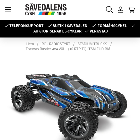
TELEFONSUPPORT
BUTIK I SÄVEDALEN
FÖRMÅNSCYKEL
AUKTORISERAD EL-CYKLAR
VERKSTAD
Hem
RC - RADIOSTYRT
STADIUM TRUCKS
Traxxas Rustler 4x4 VXL 1/10 RTR TQi TSM EHD Blå