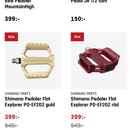
BBB Pedaler
Pedal JR 1/2 tum
MountainHigh
399:-
150:-
REA
REA
SHIMANO PARTS
SHIMANO PARTS
Shimano Pedaler Flat
Shimano Pedaler Flat
Explorer PD-EF202 guld
Explorer PD-EF202 röd
399:-
399:-
549:-
549:-