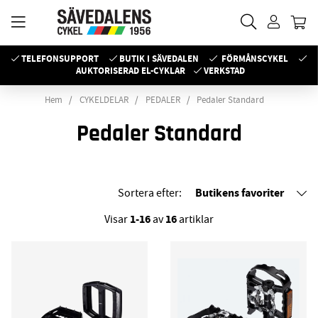
TELEFONSUPPORT
BUTIK I SÄVEDALEN
FÖRMÅNSCYKEL
AUKTORISERAD EL-CYKLAR
VERKSTAD
Hem
CYKELDELAR
PEDALER
Pedaler Standard
Pedaler Standard
Butikens favoriter
Sortera efter:
1-16
16
Visar
av
artiklar