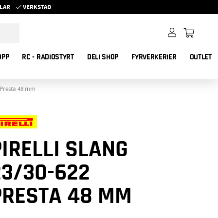
YKLAR
VERKSTAD
OPP
RC - RADIOSTYRT
DELI SHOP
FYRVERKERIER
OUTLET
2 Presta 48 mm
PIRELLI SLANG
23/30-622
PRESTA 48 MM