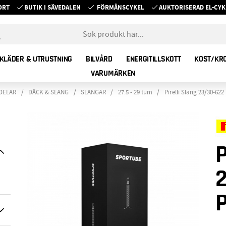
ORT
BUTIK I SÄVEDALEN
FÖRMÅNSCYKEL
AUKTORISERAD EL-C
KLÄDER & UTRUSTNING
BILVÅRD
ENERGITILLSKOTT
KOST/KR
VARUMÄRKEN
DELAR
DÄCK & SLANG
SLANGAR
27.5 - 29 tum
Pirelli Slang 23/30-62