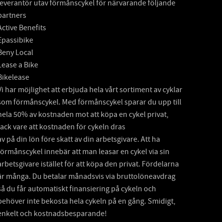
leverantör utav förmånscykel för närvarande följande
partners
Active Benefits
Epassibike
Beny Local
Lease a Bike
Bikelease
Vi har möjlighet att erbjuda hela vårt sortiment av cyklar
som förmånscykel. Med förmånscykel sparar du upp till
hela 50% av kostnaden mot att köpa en cykel privat,
tack vare att kostnaden för cykeln dras
av på din lön före skatt av din arbetsgivare. Att ha
förmånscykel innebär att man leasar en cykel via sin
arbetsgivare istället för att köpa den privat. Fördelarna
är många. Du betalar månadsvis via bruttolöneavdrag
så du får automatiskt finansiering på cykeln och
behöver inte bekosta hela cykeln på en gång. Smidigt,
enkelt och kostnadsbesparande!