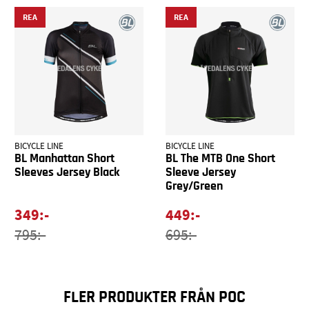
REA
REA
BICYCLE LINE
BICYCLE LINE
BL Manhattan Short
BL The MTB One Short
Sleeves Jersey Black
Sleeve Jersey
Grey/Green
349:-
449:-
795:-
695:-
FLER PRODUKTER FRÅN POC