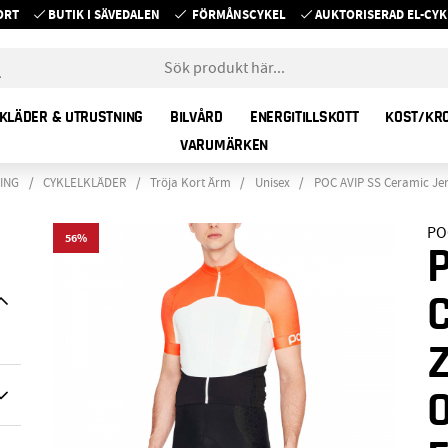
ORT
BUTIK I SÄVEDALEN
FÖRMÅNSCYKEL
AUKTORISERAD EL-C
KLÄDER & UTRUSTNING
BILVÅRD
ENERGITILLSKOTT
KOST/KR
VARUMÄRKEN
ING
CYKLELKLÄDER
Tröja Kort Ärm
Unisex
POC AVIP SS Ceramic Je
PO
56