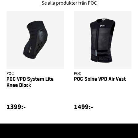
Se alla produkter från POC
POC
POC
POC VPD System Lite
POC Spine VPD Air Vest
Knee Black
1399:-
1499:-