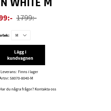
EN WHITE M
99
:-
1799
:-
orlek:
Lägg i
kundvagnen
Leverans:
Finns i lager
Artnr:
58070-8040-M
Har du några frågor? Kontakta oss