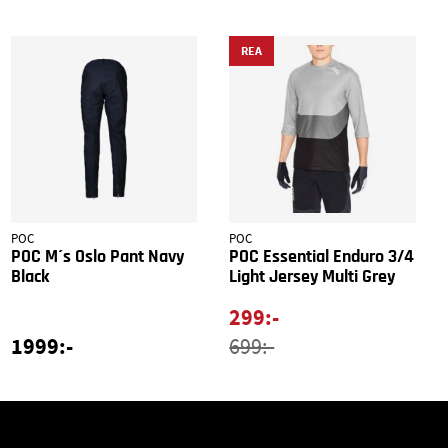
REA
POC
POC
POC M´s Oslo Pant Navy
POC Essential Enduro 3/4
Black
Light Jersey Multi Grey
299:-
1999:-
699:-