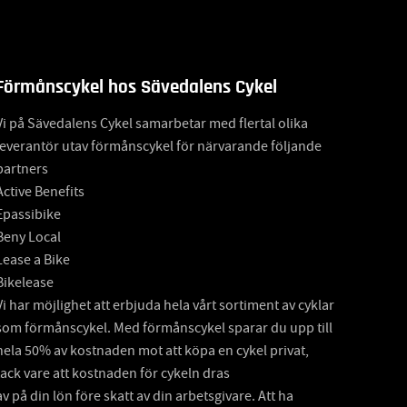
Förmånscykel hos Sävedalens Cykel
Vi på Sävedalens Cykel samarbetar med flertal olika
leverantör utav förmånscykel för närvarande följande
partners
Active Benefits
Epassibike
Beny Local
Lease a Bike
Bikelease
Vi har möjlighet att erbjuda hela vårt sortiment av cyklar
som förmånscykel. Med förmånscykel sparar du upp till
hela 50% av kostnaden mot att köpa en cykel privat,
tack vare att kostnaden för cykeln dras
av på din lön före skatt av din arbetsgivare. Att ha