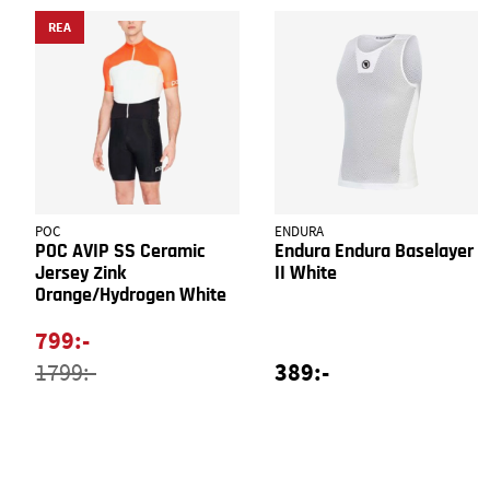
REA
POC
ENDURA
POC AVIP SS Ceramic
Endura Endura Baselayer
Jersey Zink
II White
Orange/Hydrogen White
799:-
389:-
1799:-