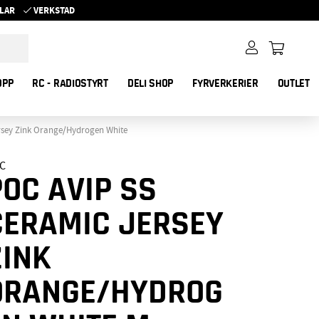
YKLAR
VERKSTAD
OPP
RC - RADIOSTYRT
DELI SHOP
FYRVERKERIER
OUTLET
rsey Zink Orange/Hydrogen White
C
POC AVIP SS
CERAMIC JERSEY
ZINK
ORANGE/HYDROG