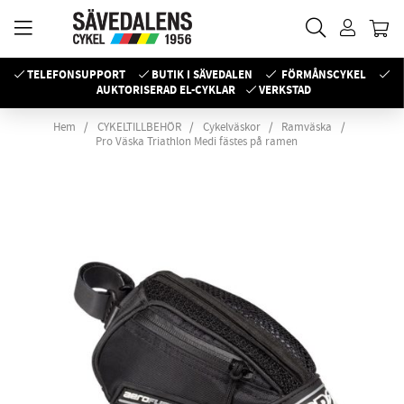
TELEFONSUPPORT
BUTIK I SÄVEDALEN
FÖRMÅNSCYKEL
AUKTORISERAD EL-CYKLAR
VERKSTAD
Hem
CYKELTILLBEHÖR
Cykelväskor
Ramväska
Pro Väska Triathlon Medi fästes på ramen