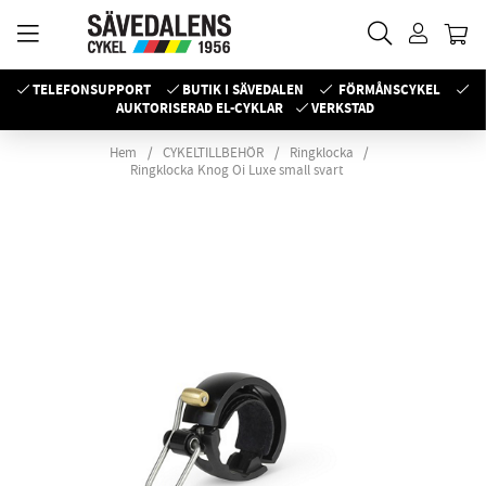
TELEFONSUPPORT
BUTIK I SÄVEDALEN
FÖRMÅNSCYKEL
AUKTORISERAD EL-CYKLAR
VERKSTAD
Hem
CYKELTILLBEHÖR
Ringklocka
Ringklocka Knog Oi Luxe small svart