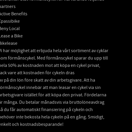
partners
Active Benefits
Epassibike
Beny Local
Lease a Bike
Bikelease
Vi har möjlighet att erbjuda hela vårt sortiment av cyklar
som förmånscykel. Med förmånscykel sparar du upp till
hela 50% av kostnaden mot att köpa en cykel privat,
tack vare att kostnaden för cykeln dras
av på din lön före skatt av din arbetsgivare. Att ha
förmånscykel innebär att man leasar en cykel via sin
arbetsgivare istället för att köpa den privat. Fördelarna
är många. Du betalar månadsvis via bruttolöneavdrag
så du får automatiskt finansiering på cykeln och
behöver inte bekosta hela cykeln på en gång. Smidigt,
enkelt och kostnadsbesparande!