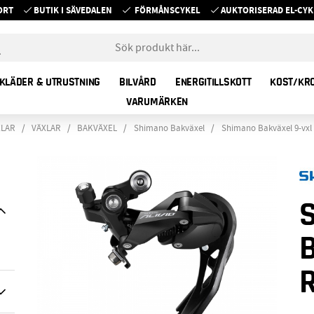
ORT
BUTIK I SÄVEDALEN
FÖRMÅNSCYKEL
AUKTORISERAD EL-C
KLÄDER & UTRUSTNING
BILVÅRD
ENERGITILLSKOTT
KOST/KR
VARUMÄRKEN
ELAR
VÄXLAR
BAKVÄXEL
Shimano Bakväxel
Shimano Bakväxel 9-vxl 