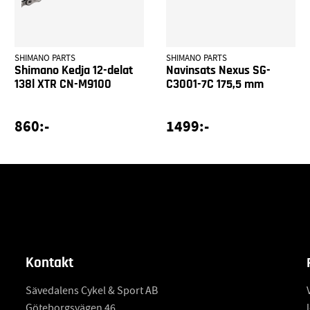
SHIMANO PARTS
SHIMANO PARTS
Shimano Kedja 12-delat
Navinsats Nexus SG-
138l XTR CN-M9100
C3001-7C 175,5 mm
860:-
1499:-
Kontakt
Sävedalens Cykel & Sport AB
Göteborgsvägen 46