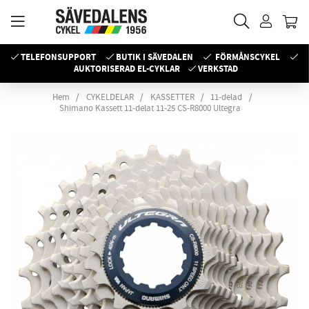
TELEFONSUPPORT
BUTIK I SÄVEDALEN
FÖRMÅNSCYKEL
AUKTORISERAD EL-CYKLAR
VERKSTAD
Hem
CYKELDELAR
KASSETTER
11-delad
Shimano Kassett 11-delat 11-25 CS-R8000 Ultegra