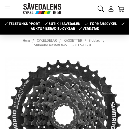
TELEFONSUPPORT
BUTIK I SÄVEDALEN
FÖRMÅNSCYKEL
AUKTORISERAD EL-CYKLAR
VERKSTAD
Hem
CYKELDELAR
KASSETTER
8-delad
Shimano Kassett 8-vxl 11-30 CS-HG31