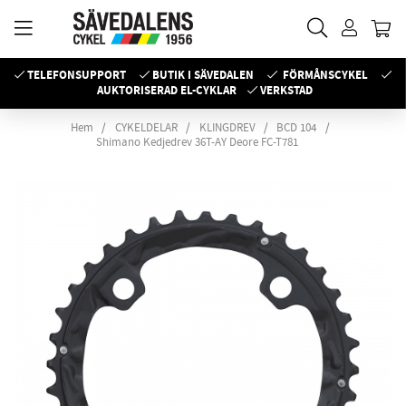
TELEFONSUPPORT
BUTIK I SÄVEDALEN
FÖRMÅNSCYKEL
AUKTORISERAD EL-CYKLAR
VERKSTAD
Hem
CYKELDELAR
KLINGDREV
BCD 104
Shimano Kedjedrev 36T-AY Deore FC-T781