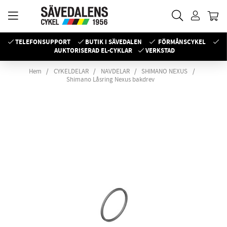
TELEFONSUPPORT
BUTIK I SÄVEDALEN
FÖRMÅNSCYKEL
AUKTORISERAD EL-CYKLAR
VERKSTAD
Hem
CYKELDELAR
NAVDELAR
SHIMANO NEXUS
Shimano Låsring Nexus bakdrev