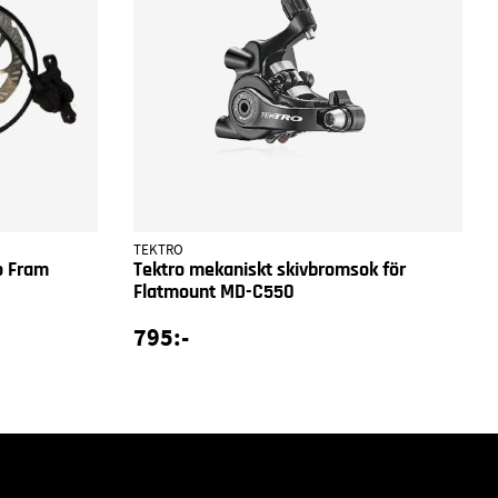
TEKTRO
o Fram
Tektro mekaniskt skivbromsok för
Flatmount MD-C550
795:-