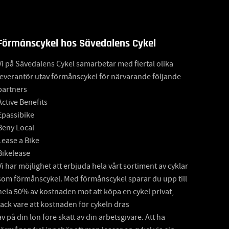
Förmånscykel hos Sävedalens Cykel
Vi på Sävedalens Cykel samarbetar med flertal olika
leverantör utav förmånscykel för närvarande följande
partners
Active Benefits
Epassibike
Beny Local
Lease a Bike
Bikelease
Vi har möjlighet att erbjuda hela vårt sortiment av cyklar
som förmånscykel. Med förmånscykel sparar du upp till
hela 50% av kostnaden mot att köpa en cykel privat,
tack vare att kostnaden för cykeln dras
av på din lön före skatt av din arbetsgivare. Att ha