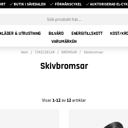
ORT
BUTIK I SÄVEDALEN
FÖRMÅNSCYKEL
AUKTORISERAD EL-C
KLÄDER & UTRUSTNING
BILVÅRD
ENERGITILLSKOTT
KOST/KR
VARUMÄRKEN
Hem
CYKELDELAR
BROMSAR
Skivbromsar
Skivbromsar
1-12
12
Visar
av
artiklar