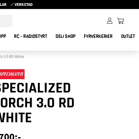
YKLAR
VERKSTAD
OPP
RC - RADIOSTYRT
DELI SHOP
FYRVERKERIER
OUTLET
ch 3.0 RD White
SPECIALIZED
TORCH 3.0 RD
WHITE
700
:-