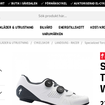
ORT
BUTIK I SÄVEDALEN
FÖRMÅNSCYKEL
AUKTORISERAD EL-C
KLÄDER & UTRUSTNING
BILVÅRD
ENERGITILLSKOTT
KOST/KR
VARUMÄRKEN
LÄDER & UTRUSTNING
CYKELSKOR
LANDSVÄG - RACER
Specialized Tor
2