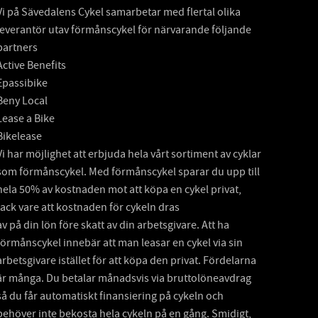
Vi på Sävedalens Cykel samarbetar med flertal olika
leverantör utav förmånscykel för närvarande följande
partners
Active Benefits
Epassibike
Beny Local
Lease a Bike
Bikelease
Vi har möjlighet att erbjuda hela vårt sortiment av cyklar
som förmånscykel. Med förmånscykel sparar du upp till
hela 50% av kostnaden mot att köpa en cykel privat,
tack vare att kostnaden för cykeln dras
av på din lön före skatt av din arbetsgivare. Att ha
förmånscykel innebär att man leasar en cykel via sin
arbetsgivare istället för att köpa den privat. Fördelarna
är många. Du betalar månadsvis via bruttolöneavdrag
så du får automatiskt finansiering på cykeln och
behöver inte bekosta hela cykeln på en gång. Smidigt,