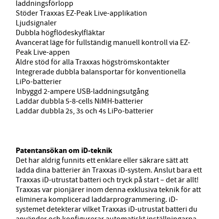
laddningsförlopp
Stöder Traxxas EZ-Peak Live-applikation
Ljudsignaler
Dubbla högflödeskylfläktar
Avancerat läge för fullständig manuell kontroll via EZ-
Peak Live-appen
Äldre stöd för alla Traxxas högströmskontakter
Integrerade dubbla balansportar för konventionella
LiPo-batterier
Inbyggd 2-ampere USB-laddningsutgång
Laddar dubbla 5-8-cells NiMH-batterier
Laddar dubbla 2s, 3s och 4s LiPo-batterier
Patentansökan om iD-teknik
Det har aldrig funnits ett enklare eller säkrare sätt att
ladda dina batterier än Traxxas iD-system. Anslut bara ett
Traxxas iD-utrustat batteri och tryck på start – det är allt!
Traxxas var pionjärer inom denna exklusiva teknik för att
eliminera komplicerad laddarprogrammering. iD-
systemet detekterar vilket Traxxas iD-utrustat batteri du
använder och konfigurerar automatiskt inställningarna