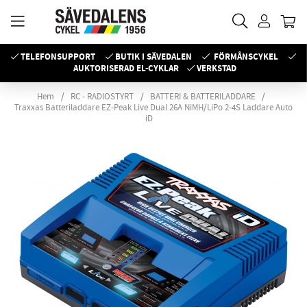
TELEFONSUPPORT
BUTIK I SÄVEDALEN
FÖRMÅNSCYKEL
AUKTORISERAD EL-CYKLAR
VERKSTAD
Hem
RC - RADIOSTYRT
BATTERI & BATTERILADDARE
Traxxas Batteriladdare EZ-Peak Live Dual 26A NiMH/LiPo 2-4S Laddare Auto
iD