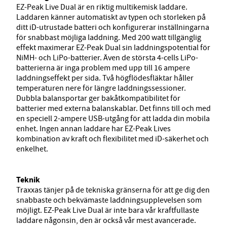
EZ-Peak Live Dual är en riktig multikemisk laddare.
Laddaren känner automatiskt av typen och storleken på
ditt iD-utrustade batteri och konfigurerar inställningarna
för snabbast möjliga laddning. Med 200 watt tillgänglig
effekt maximerar EZ-Peak Dual sin laddningspotential för
NiMH- och LiPo-batterier. Även de största 4-cells LiPo-
batterierna är inga problem med upp till 16 ampere
laddningseffekt per sida. Två högflödesfläktar håller
temperaturen nere för längre laddningssessioner.
Dubbla balansportar ger bakåtkompatibilitet för
batterier med externa balanskablar. Det finns till och med
en speciell 2-ampere USB-utgång för att ladda din mobila
enhet. Ingen annan laddare har EZ-Peak Lives
kombination av kraft och flexibilitet med iD-säkerhet och
enkelhet.
Teknik
Traxxas tänjer på de tekniska gränserna för att ge dig den
snabbaste och bekvämaste laddningsupplevelsen som
möjligt. EZ-Peak Live Dual är inte bara vår kraftfullaste
laddare någonsin, den är också vår mest avancerade.