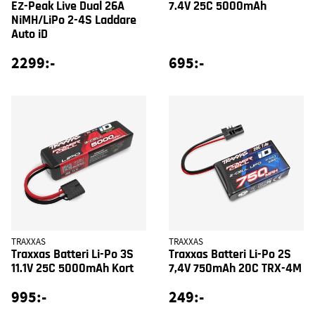
EZ-Peak Live Dual 26A
7.4V 25C 5000mAh
NiMH/LiPo 2-4S Laddare
Auto iD
2299:-
695:-
TRAXXAS
TRAXXAS
Traxxas Batteri Li-Po 3S
Traxxas Batteri Li-Po 2S
11.1V 25C 5000mAh Kort
7,4V 750mAh 20C TRX-4M
995:-
249:-