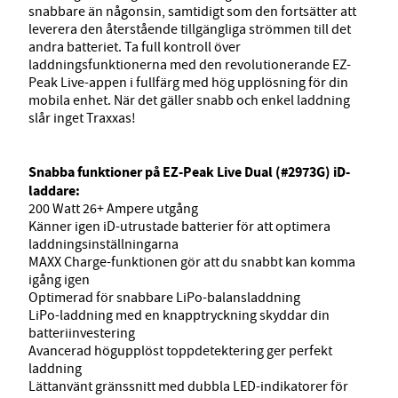
snabbare än någonsin, samtidigt som den fortsätter att
leverera den återstående tillgängliga strömmen till det
andra batteriet. Ta full kontroll över
laddningsfunktionerna med den revolutionerande EZ-
Peak Live-appen i fullfärg med hög upplösning för din
mobila enhet. När det gäller snabb och enkel laddning
slår inget Traxxas!
Snabba funktioner på EZ-Peak Live Dual (#2973G) iD-
laddare:
200 Watt 26+ Ampere utgång
Känner igen iD-utrustade batterier för att optimera
laddningsinställningarna
MAXX Charge-funktionen gör att du snabbt kan komma
igång igen
Optimerad för snabbare LiPo-balansladdning
LiPo-laddning med en knapptryckning skyddar din
batteriinvestering
Avancerad högupplöst toppdetektering ger perfekt
laddning
Lättanvänt gränssnitt med dubbla LED-indikatorer för