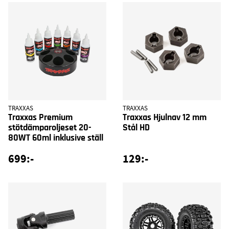
TRAXXAS
TRAXXAS
Traxxas Premium
Traxxas Hjulnav 12 mm
stötdämparoljeset 20-
Stål HD
80WT 60ml inklusive ställ
699:-
129:-