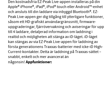
Den kostnadsfria EZ-Peak Live-appen installeras på din
Apple® iPhone®, iPad®, iPod® touch eller Android™-enhet
och ansluts till din laddare via inbyggd Bluetooth®. EZ-
Peak Live-appen ger dig tillgång till ytterligare funktioner,
såsom ett HD-grafiskt användargränssnitt, firmware-
uppgraderingar, fjärrövervakning och aviseringar för upp
till 4 laddare, detaljerad information om laddning i
realtid och möjligheten att stänga av iD-läget. iD-läget
kan stängas av via EZ-Peak Live-appen för laddning av
första generationens Traxxas-batterier med icke-iD High-
Current-kontakter. Detta är laddning på Traxxas-sättet –
snabbt, enkelt och mer avancerat än
Appfunktioner:
någonsin!