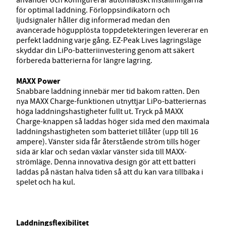
för optimal laddning. Förloppsindikatorn och
ljudsignaler håller dig informerad medan den
avancerade högupplösta toppdetekteringen levererar en
perfekt laddning varje gång. EZ-Peak Lives lagringsläge
skyddar din LiPo-batteriinvestering genom att säkert
förbereda batterierna för längre lagring.
MAXX Power
Snabbare laddning innebär mer tid bakom ratten. Den
nya MAXX Charge-funktionen utnyttjar LiPo-batteriernas
höga laddningshastigheter fullt ut. Tryck på MAXX
Charge-knappen så laddas höger sida med den maximala
laddningshastigheten som batteriet tillåter (upp till 16
ampere). Vänster sida får återstående ström tills höger
sida är klar och sedan växlar vänster sida till MAXX-
strömläge. Denna innovativa design gör att ett batteri
laddas på nästan halva tiden så att du kan vara tillbaka i
spelet och ha kul.
Laddningsflexibilitet