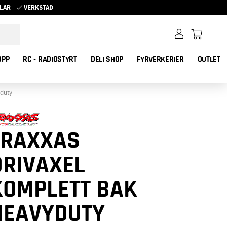
YKLAR
VERKSTAD
OPP
RC - RADIOSTYRT
DELI SHOP
FYRVERKERIER
OUTLET
yduty
TRAXXAS
DRIVAXEL
KOMPLETT BAK
HEAVYDUTY