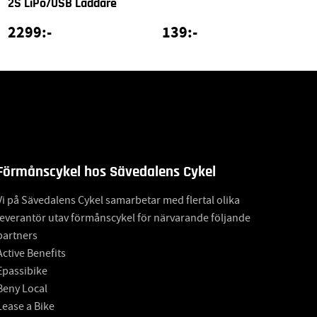
2S LiPo/USB Laddare
2299:-
139:-
Förmånscykel hos Sävedalens Cykel
Vi på Sävedalens Cykel samarbetar med flertal olika
leverantör utav förmånscykel för närvarande följande
partners
Active Benefits
Epassibike
Beny Local
Lease a Bike