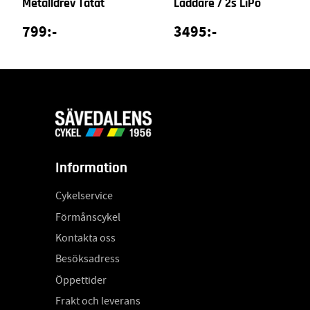
Metalldrev Tätat
Laddare / 2s LiPo
799:-
3495:-
Information
Cykelservice
Förmånscykel
Kontakta oss
Besöksadress
Öppettider
Frakt och leverans