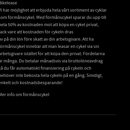
Bikelease
Vi har möjlighet att erbjuda hela vårt sortiment av cyklar
som förmånscykel. Med förmånscykel sparar du upp till
hela 50% av kostnaden mot att köpa en cykel privat,
tack vare att kostnaden för cykeln dras
av på din lön före skatt av din arbetsgivare. Att ha
förmånscykel innebär att man leasar en cykel via sin
arbetsgivare istället för att köpa den privat. Fördelarna
är många. Du betalar månadsvis via bruttolöneavdrag
så du får automatiskt finansiering på cykeln och
behöver inte bekosta hela cykeln på en gång. Smidigt,
enkelt och kostnadsbesparande!
Mer info om förmånscykel