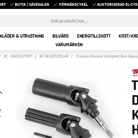
ORT
BUTIK I SÄVEDALEN
FÖRMÅNSCYKEL
AUKTORISERAD EL-C
KLÄDER & UTRUSTNING
BILVÅRD
ENERGITILLSKOTT
KOST/KR
VARUMÄRKEN
RC - RADIOSTYRT
RC RESERVDELAR
Traxxas Drivaxel Komplett Bak Heav
r
r