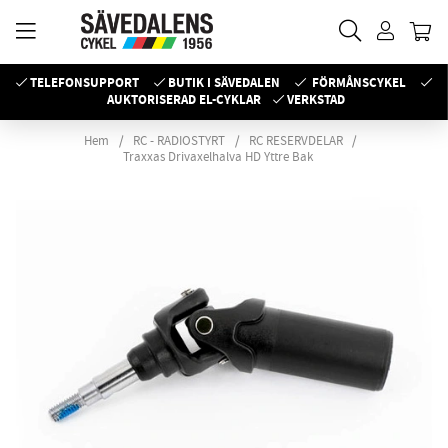
TELEFONSUPPORT
BUTIK I SÄVEDALEN
FÖRMÅNSCYKEL
AUKTORISERAD EL-CYKLAR
VERKSTAD
Hem
RC - RADIOSTYRT
RC RESERVDELAR
Traxxas Drivaxelhalva HD Yttre Bak