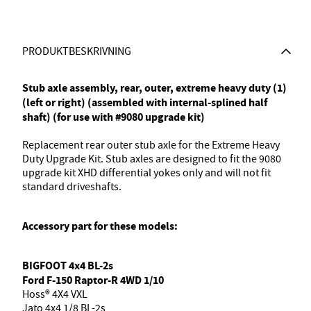
PRODUKTBESKRIVNING
Stub axle assembly, rear, outer, extreme heavy duty (1)
(left or right) (assembled with internal-splined half
shaft) (for use with #9080 upgrade kit)
Replacement rear outer stub axle for the Extreme Heavy
Duty Upgrade Kit. Stub axles are designed to fit the 9080
upgrade kit XHD differential yokes only and will not fit
standard driveshafts.
Accessory part for these models:
BIGFOOT 4x4 BL-2s
Ford F-150 Raptor-R 4WD 1/10
Hoss® 4X4 VXL
Jato 4x4 1/8 BL-2s