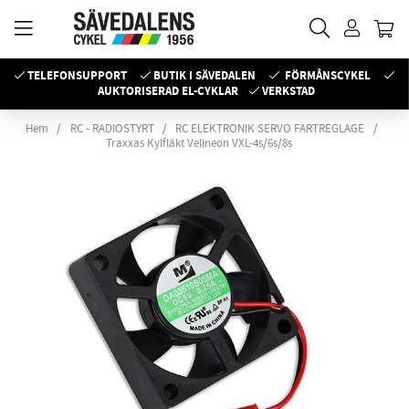
TELEFONSUPPORT
BUTIK I SÄVEDALEN
FÖRMÅNSCYKEL
AUKTORISERAD EL-CYKLAR
VERKSTAD
Hem
RC - RADIOSTYRT
RC ELEKTRONIK SERVO FARTREGLAGE
Traxxas Kylfläkt Velineon VXL-4s/6s/8s