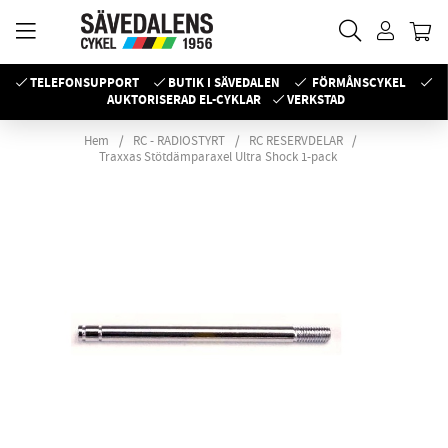
TELEFONSUPPORT
BUTIK I SÄVEDALEN
FÖRMÅNSCYKEL
AUKTORISERAD EL-CYKLAR
VERKSTAD
Hem
RC - RADIOSTYRT
RC RESERVDELAR
Traxxas Stötdämparaxel Ultra Shock 1-pack