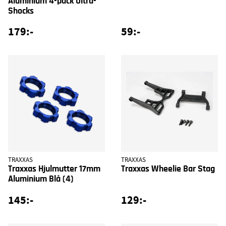
Aluminium 4-pack Ultra-
Shocks
179:-
59:-
TRAXXAS
TRAXXAS
Traxxas Hjulmutter 17mm
Traxxas Wheelie Bar Stag
Aluminium Blå (4)
145:-
129:-