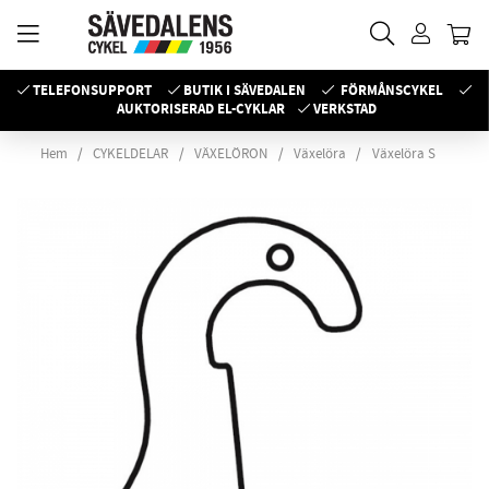
TELEFONSUPPORT
BUTIK I SÄVEDALEN
FÖRMÅNSCYKEL
AUKTORISERAD EL-CYKLAR
VERKSTAD
Hem
CYKELDELAR
VÄXELÖRON
Växelöra
Växelöra S