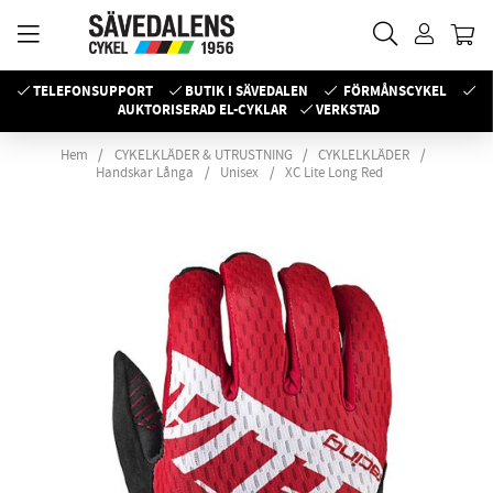
TELEFONSUPPORT
BUTIK I SÄVEDALEN
FÖRMÅNSCYKEL
AUKTORISERAD EL-CYKLAR
VERKSTAD
Hem
CYKELKLÄDER & UTRUSTNING
CYKLELKLÄDER
Handskar Långa
Unisex
XC Lite Long Red